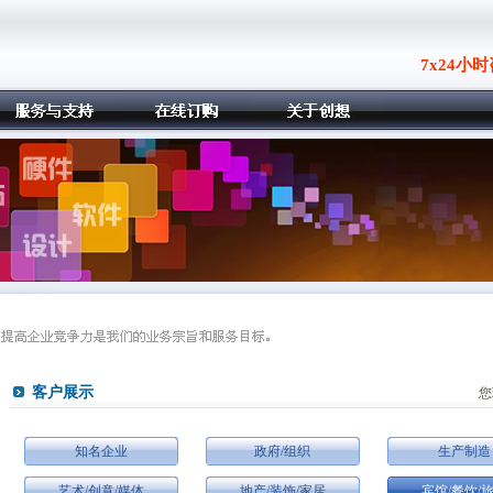
7x24小时咨
客户展示
您
知名企业
政府/组织
生产制造
艺术/创意/媒体
地产/装饰/家居
宾馆/餐饮/