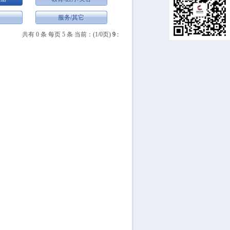
服务/其它
共有
0
条 每页
5
条 当前：(
1
/
0
页)
9
: