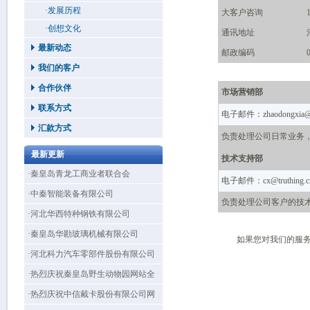
·发展历程
大客户咨询
1
·创想文化
通讯地址
最新动态
邮政编码
我们的客户
合作伙伴
市场营销部
联系方式
电子邮件：
zhaodongxia@
汇款方式
负责处理公司日常业务
最新更新
技术支持部
·秦皇岛青龙工商业者联合会
电子邮件：
cx@truthing.c
·中秦智能装备有限公司
负责处理公司客户的技
·河北华西特种钢铁有限公司
·秦皇岛华勘玻璃机械有限公司
如果您对我们的服
·河北科力汽车零部件股份有限公司
·热烈庆祝秦皇岛野生动物园网站全
新改版上线！
·热烈庆祝中信戴卡股份有限公司网