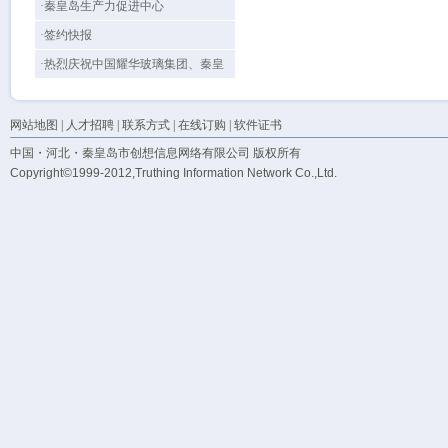
站全新改版上线
·秦皇岛生产力促进中心
·签约快报
·热烈庆祝中国耀华玻璃集团、秦皇
岛视听机械网站上线！
网站地图
|
人才招聘
|
联系方式
|
在线订购
|
软件证书
中国・河北・秦皇岛市创想信息网络有限公司 版权所有
Copyright©1999-2012,Truthing Information Network Co.,Ltd.