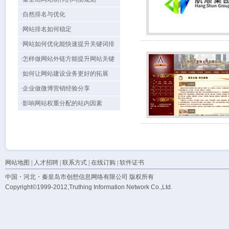
·自然排名与优化
·网站排名如何稳定
·网站如何优化能快速提升关键词排
名？
·怎样做网站外链方能提升网站关键
词排名
·如何让网站建设业务更好的拓展
·企业做微博营销经验分享
·影响网站权重分配的站内因素
网站地图
|
人才招聘
|
联系方式
|
在线订购
|
软件证书
中国・河北・秦皇岛市创想信息网络有限公司 版权所有
Copyright©1999-2012,Truthing Information Network Co.,Ltd.